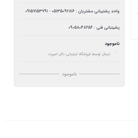
واحد پشتیبانی مشتریان : 05135092816 - 09157153791
پشیتبانی فنی : 09058048656
ناموجود
ارسال توسط فروشگاه اینترنتی دکتر اسپرت
ناموجود