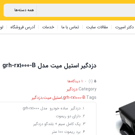
دکتر اسپرت
مقالات سایت
تماس با ما
خدمات
آدرس فروشگاه
لو
دزدگیر استیل میت مدل grh-rx1000-B
5
(1)
1 دیدگاه‌ها
Category:
دزدگیر
Tags:
grh-rx1000-B
,
استیل میت
,
دزدگیر
دزدگیر ساده خودرو مدل grh-rx1000
دارای دو ریموت
پک کامل سیم + بلندگو دزدگیر
برد ریموت ۱۰۰ متر