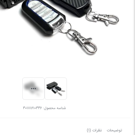
شناسه محصول:
301111610336
توضیحات
نظرات (1)