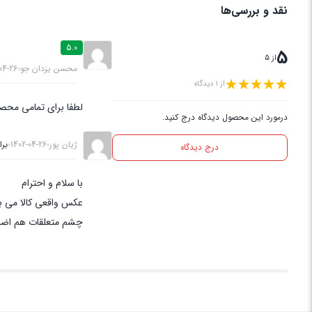
نقد و بررسی‌ها
5.0
5
از 5
محسن یزدان جو
04-26
از 1 دیدگاه
لطفا برای تمامی محصو
درمورد این محصول دیدگاه درج کنید.
ژیان پور
1402-04-26
برا
درج دیدگاه
با سلام و احترام
عکس واقعی کالا می ب
چشم متعلقات هم اضاف