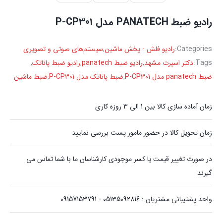
رادیو ضبط PANATECH مدل P-CP301
Categories:
رادیو فلش - پخش ماشین
,
سیستم‌های صوتی و تصویری
Tags:
دکتر اسپرت مشهد
,
رادیو ضبط panatech
,
رادیو ضبط پاناتک
,
ضبط panatech مدل P-CP301
,
ضبط پاناتک مدل P-CP301
,
ضبط ماشین
زمان آماده سازی کالا بین 1 الی 3 روزه کاری
زمان تحویل کالا در حضور مامور پست بررسی نمایید
در صورت تغییر قیمت یا کسر موجودی کارشناسان ما با شما تماس می
گیرند
واحد پشتیبانی مشتریان : 05135092816 - 09157153791