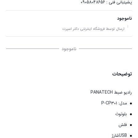
پشیتبانی فنی : 09058048656
ناموجود
ارسال توسط فروشگاه اینترنتی دکتر اسپرت
ناموجود
توضیحات
رادیو ضبط PANATECH
مدل: P-CP301
بلوتوث
فلش
USBشارژ