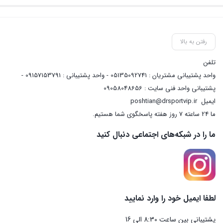
رفتن به بالا
تلفن
واحد پشتیبانی مشتریان : 05135092741 - واحد پشتیبانی : 09157153791 -
پشتیبانی واحد فنی سایت : 09058048656
ایمیل
poshtian@drsportvip.ir
ما 24 ساعته 7 روز هفته پاسخگوی شما هستیم.
ما را در شبکه‌های اجتماعی دنبال کنید
لطفا ایمیل خود را وارد نمایید
پشتیبانی بین ساعت 8:30 الی 16