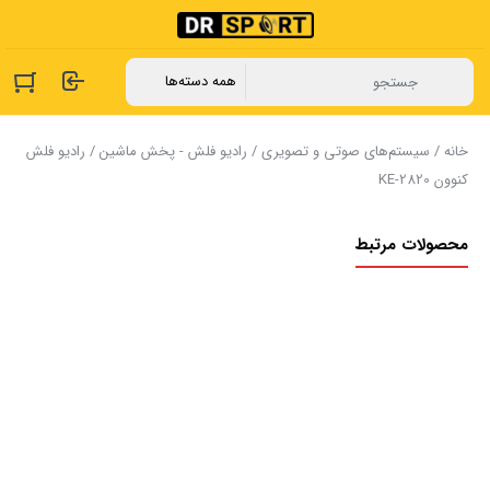
خانه
/
سیستم‌های صوتی و تصویری
/
رادیو فلش - پخش ماشین
/ رادیو فلش
کنوون KE-2820
محصولات مرتبط