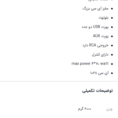
سایز آی سی بزرگ
بلوتوث
پورت USB دو عدد
پورت AUX
خروجی RCA دارد
دارای کنترل
max power 4*70 watt
آی سی 1028
توضیحات تکمیلی
وزن
2000 گرم