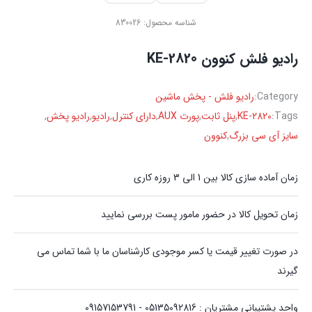
شناسه محصول:
830026
رادیو فلش کنوون KE-2820
Category:
رادیو فلش - پخش ماشین
Tags:
KE-2820
,
پنل ثابت
,
پورت AUX
,
دارای کنترل
,
رادیو
,
رادیو پخش
,
سایز آی سی بزرگ
,
کنوون
زمان آماده سازی کالا بین 1 الی 3 روزه کاری
زمان تحویل کالا در حضور مامور پست بررسی نمایید
در صورت تغییر قیمت یا کسر موجودی کارشناسان ما با شما تماس می
گیرند
واحد پشتیبانی مشتریان : 05135092816 - 09157153791