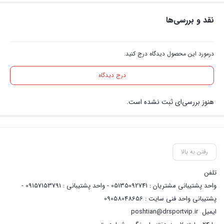
نقد و بررسی‌ها
درمورد این محصول دیدگاه درج کنید.
درج دیدگاه
هنوز بررسی‌ای ثبت نشده است.
رفتن به بالا
تلفن
واحد پشتیبانی مشتریان : 05135092741 - واحد پشتیبانی : 09157153791 -
پشتیبانی واحد فنی سایت : 09058048656
ایمیل
poshtian@drsportvip.ir