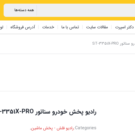
دکتر اسپرت
مقالات سایت
تماس با ما
خدمات
آدرس فروشگاه
لو
 ST-3351X-PRO
رادیو پخش خودرو سناتور ST-3351X-PRO
Categories:
رادیو فلش - پخش ماشین
,