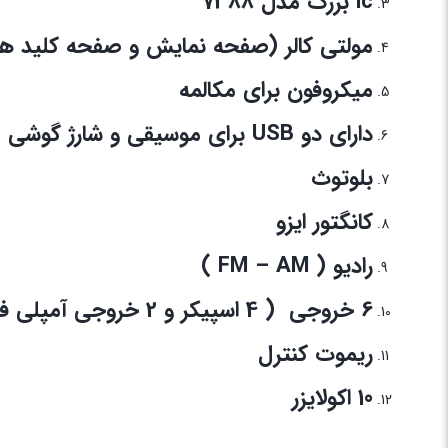
ic بزرگ مدل 7388
مولتی کالر (صفحه نمایش و صفحه کلید هف
میکروفون برای مکالمه
دارای دو USB برای موسیقی و شارژ گوشی
بلوتوث
کانگتور ایزو
رادیو ( FM – AM )
6 خروجی ( 4 اسپیکر و 2 خروجی آمپلی فایر )
ریموت کنترل
10 اکولایزر