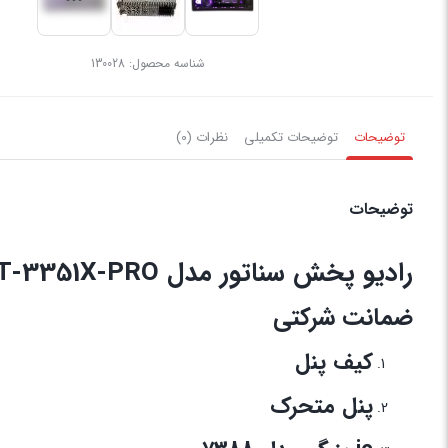
شناسه محصول:
130028
توضیحات
توضیحات تکمیلی
نظرات (0)
توضیحات
رادیو پخش سناتور مدل ST-3351X-PRO
ضمانت شرکتی
کیف پنل
پنل متحرک