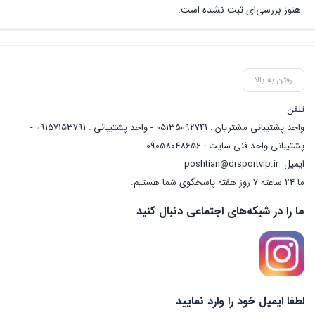
هنوز بررسی‌ای ثبت نشده است.
رفتن به بالا
تلفن
واحد پشتیبانی مشتریان : 05135092741 - واحد پشتیبانی : 09157153791 -
پشتیبانی واحد فنی سایت : 09058048656
ایمیل
poshtian@drsportvip.ir
ما 24 ساعته 7 روز هفته پاسخگوی شما هستیم.
ما را در شبکه‌های اجتماعی دنبال کنید
لطفا ایمیل خود را وارد نمایید