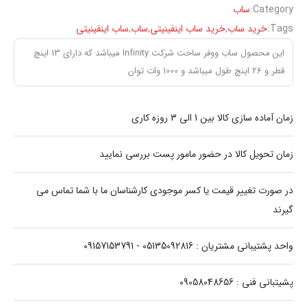
Category:
ساب
Tags:
خرید ساب
,
خرید ساب اینفینیتی
,
ساب
,
ساب اینفینیتی
این محصول ساب ووفر ساخت شرکت Infinity میباشد که دارای 13 اینچ
قطر و 26 اینچ طول میباشد و 1000 وات توان
زمان آماده سازی کالا بین 1 الی 3 روزه کاری
زمان تحویل کالا در حضور مامور پست بررسی نمایید
در صورت تغییر قیمت یا کسر موجودی کارشناسان ما با شما تماس می
گیرند
واحد پشتیبانی مشتریان : 05135092816 - 09157153791
پشیتبانی فنی : 09058048656