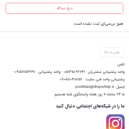
درج دیدگاه
هنوز بررسی‌ای ثبت نشده است.
رفتن به بالا
تلفن
واحد پشتیبانی مشتریان : 05135092741 - واحد پشتیبانی : 09157153791 -
پشتیبانی واحد فنی سایت : 09058048656
ایمیل
poshtian@drsportvip.ir
ما 24 ساعته 7 روز هفته پاسخگوی شما هستیم.
ما را در شبکه‌های اجتماعی دنبال کنید