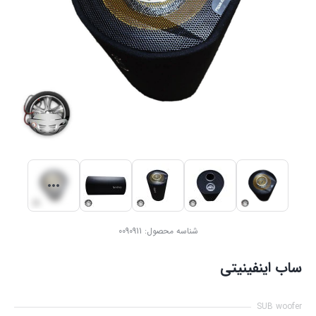
شناسه محصول:
0090911
ساب اینفینیتی
SUB woofer