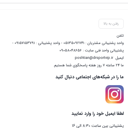
رفتن به بالا
تلفن
واحد پشتیبانی مشتریان : 05135092741 - واحد پشتیبانی : 09157153791 -
پشتیبانی واحد فنی سایت : 09058048656
ایمیل
poshtian@drsportvip.ir
ما 24 ساعته 7 روز هفته پاسخگوی شما هستیم.
ما را در شبکه‌های اجتماعی دنبال کنید
لطفا ایمیل خود را وارد نمایید
پشتیبانی بین ساعت 8:30 الی 16