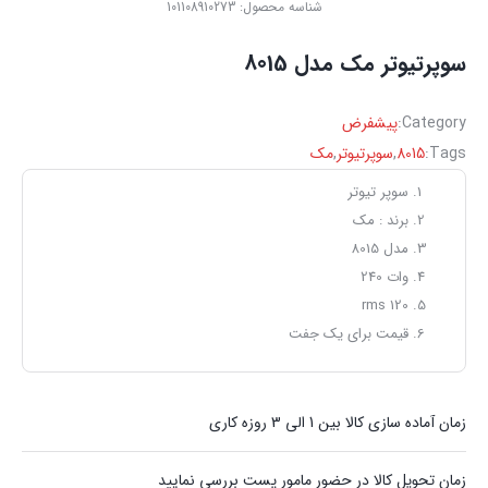
شناسه محصول:
101108910273
سوپرتیوتر مک مدل 8015
Category:
پیشفرض
Tags:
8015
,
سوپرتیوتر
,
مک
سوپر تیوتر
برند : مک
مدل 8015
وات 240
120 rms
قیمت برای یک جفت
زمان آماده سازی کالا بین 1 الی 3 روزه کاری
زمان تحویل کالا در حضور مامور پست بررسی نمایید