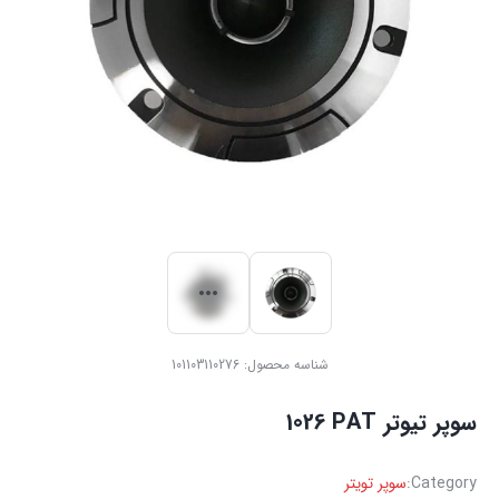
شناسه محصول:
101103110276
سوپر تیوتر ‏PAT ‏1026‏
Category:
سوپر تویتر