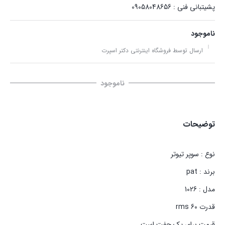
پشیتبانی فنی : 09058048656
ناموجود
ارسال توسط فروشگاه اینترنتی دکتر اسپرت
ناموجود
توضیحات
نوع : سوپر تیوتر
برند : pat
مدل : 1026
قدرت 60 rms
قیمت برای یک جفت است