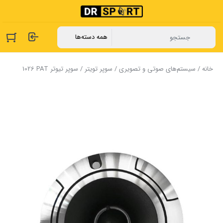
خانه
/
سیستم‌های صوتی و تصویری
/
سوپر تویتر
/ سوپر تیوتر ‏PAT ‏1026‏