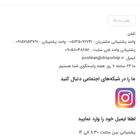
رفتن به بالا
تلفن
واحد پشتیبانی مشتریان : 05135092741 - واحد پشتیبانی : 09157153791 -
پشتیبانی واحد فنی سایت : 09058048656
ایمیل
poshtian@drsportvip.ir
ما 24 ساعته 7 روز هفته پاسخگوی شما هستیم.
ما را در شبکه‌های اجتماعی دنبال کنید
لطفا ایمیل خود را وارد نمایید
پشتیبانی بین ساعت 8:30 الی 16