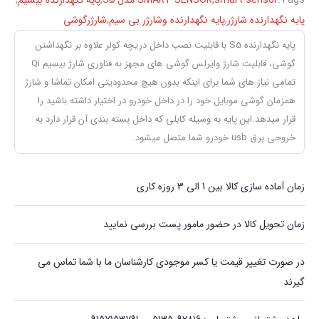
Tags:
smart sensor
,
SMART SENSOR مدل S5
,
پایه نگهدارنده بیسیم
,
پایه نگهدارنده شارژر
,
پایه نگهدارنده وشارژر بی سیم
,
شارژرگوشی
پایه نگهدارنده S5 با قابلیت نصب داخل دریچه کولر علاوه بر نگهداشتن
گوشی، قابلیت شارژ وایرلس گوشی های مجهز به فناوری شارژ بیسیم Qi
تمامی نیاز های شما برای اینکه بدون هیچ محدودیتی امکان تماشا و شارژ
همزمان گوشی موبایل خود را در داخل خودرو در اختیار داشته باشید را
قرار میدهد.این پایه به وسیله کابلی که داخل بسته بندی آن قرار دارد به
خروجی برق usb خودرو شما متصل میشود.
زمان آماده سازی کالا بین 1 الی 3 روزه کاری
زمان تحویل کالا در حضور مامور پست بررسی نمایید
در صورت تغییر قیمت یا کسر موجودی کارشناسان ما با شما تماس می
گیرند