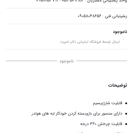
واحد پشتیبانی مشتریان : 05135092816 - 09157153791
پشیتبانی فنی : 09058048656
ناموجود
ارسال توسط فروشگاه اینترنتی دکتر اسپرت
ناموجود
توضیحات
قابلیت شارژبیسیم
دارای سنسور برای بازوبسته کردن خودکار لبه های هولدر
قابلیت چرخش 360 درجه