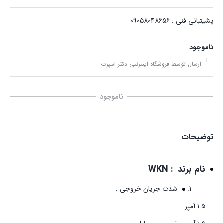
پشیتبانی فنی : 09058048656
ناموجود
ارسال توسط فروشگاه اینترنتی دکتر اسپرت
ناموجود
توضیحات
نام برند : WKN
شدت جریان خروجی :
۱.۵ آمپر