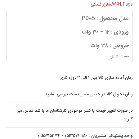
Tags:
WKN
,
شارژر
,
فندکی
مدل محصول : PD05
ورودی : 12 – 30 وات
خروجی : 38 وات
فست شارژر
زمان آماده سازی کالا بین 1 الی 3 روزه کاری
زمان تحویل کالا در حضور مامور پست بررسی نمایید
در صورت تغییر قیمت یا کسر موجودی کارشناسان ما با شما تماس می
گیرند
واحد پشتیبانی مشتریان : 05135092816 - 09157153791