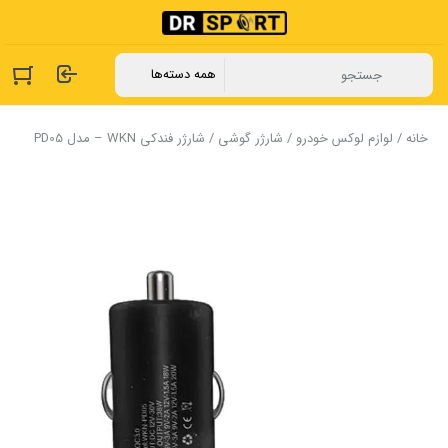
خانه
/
لوازم لوکس خودرو
/
شارژر گوشی
/ شارژر فندکی WKN – مدل PD05