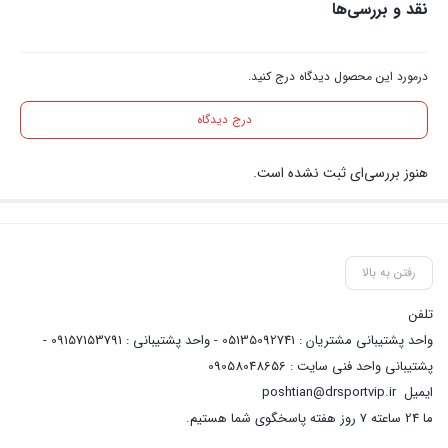
نقد و بررسی‌ها
درمورد این محصول دیدگاه درج کنید.
درج دیدگاه
هنوز بررسی‌ای ثبت نشده است.
رفتن به بالا
تلفن
واحد پشتیبانی مشتریان : 05135092741 - واحد پشتیبانی : 09157153791 -
پشتیبانی واحد فنی سایت : 09058048656
ایمیل
poshtian@drsportvip.ir
ما 24 ساعته 7 روز هفته پاسخگوی شما هستیم.