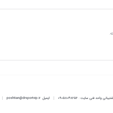
ت.
ایمیل
poshtian@drsportvip.ir