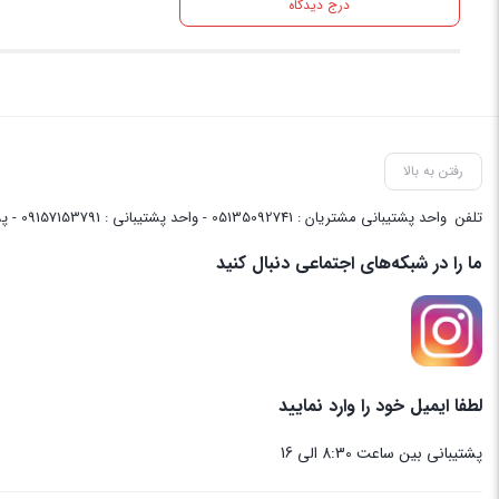
درج دیدگاه
رفتن به بالا
تلفن
واحد پشتیبانی مشتریان : 05135092741 - واحد پشتیبانی : 09157153791 - پشتیبانی واحد فنی سایت : 09058048656
ما را در شبکه‌های اجتماعی دنبال کنید
لطفا ایمیل خود را وارد نمایید
پشتیبانی بین ساعت 8:30 الی 16