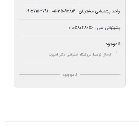
واحد پشتیبانی مشتریان : 05135092816 - 09157153791
پشیتبانی فنی : 09058048656
ناموجود
ارسال توسط فروشگاه اینترنتی دکتر اسپرت
ناموجود