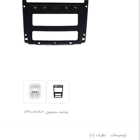
شناسه محصول:
123100610906
توضیحات
نظرات (0)