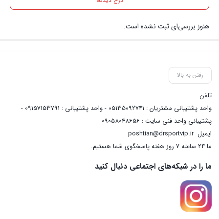
درج دیدگاه
هنوز بررسی‌ای ثبت نشده است.
رفتن به بالا
تلفن
واحد پشتیبانی مشتریان : 05135092741 - واحد پشتیبانی : 09157153791 -
پشتیبانی واحد فنی سایت : 09058048656
ایمیل
poshtian@drsportvip.ir
ما 24 ساعته 7 روز هفته پاسخگوی شما هستیم.
ما را در شبکه‌های اجتماعی دنبال کنید