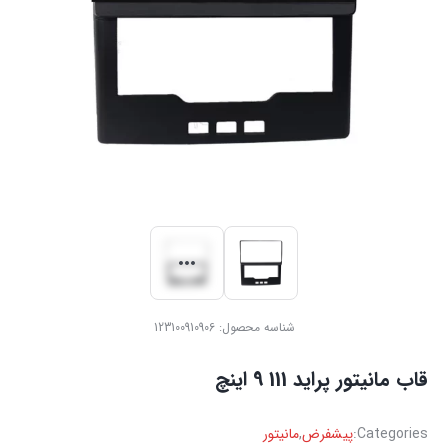
شناسه محصول:
123100910906
قاب مانیتور ‏پراید ‏111 9 اینچ
Categories:
پیشفرض
,
مانیتور