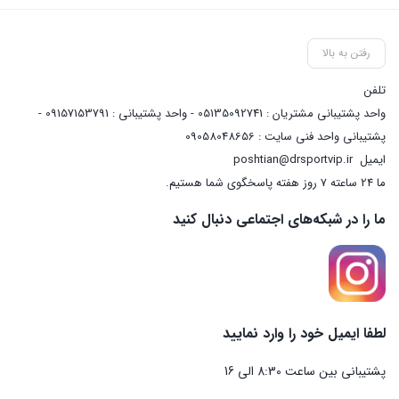
رفتن به بالا
تلفن
واحد پشتیبانی مشتریان : 05135092741 - واحد پشتیبانی : 09157153791 -
پشتیبانی واحد فنی سایت : 09058048656
ایمیل
poshtian@drsportvip.ir
ما 24 ساعته 7 روز هفته پاسخگوی شما هستیم.
ما را در شبکه‌های اجتماعی دنبال کنید
لطفا ایمیل خود را وارد نمایید
پشتیبانی بین ساعت 8:30 الی 16