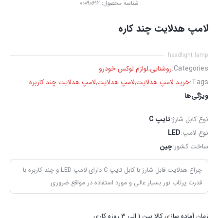
شناسه محصول:
00090612
لامپ هدلایت چند کاره
headlight lamp
Categories:
روشنایی
,
لوازم لوکس خودرو
Tags:
خرید لامپ هدلایت
,
لامپ هدلایت
,
لامپ هدلایت چند کاربره
ویژگی‌ها
نوع کابل شارژ:
تایپ C
نوع لامپ:
LED
ساخت کشور:
چین
چراغ هدلایت قابل شارژ با کابل تایپ C دارای لامپ LED و چند کاربره با
قدرت پرتاب نور بسیار عالی و مورد استفاده در مواقع ضروری
زمان آماده سازی کالا بین 1 الی 3 روزه کاری