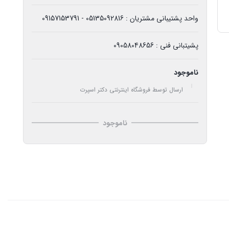
واحد پشتیبانی مشتریان : 05135092816 - 09157153791
پشیتبانی فنی : 09058048656
ناموجود
ارسال توسط فروشگاه اینترنتی دکتر اسپرت
ناموجود