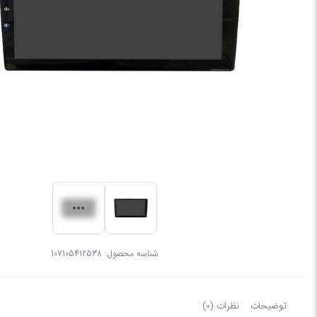
شناسه محصول:
107105412538
توضیحات
نظرات (0)