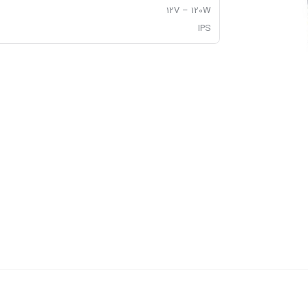
12V – 120W
IPS