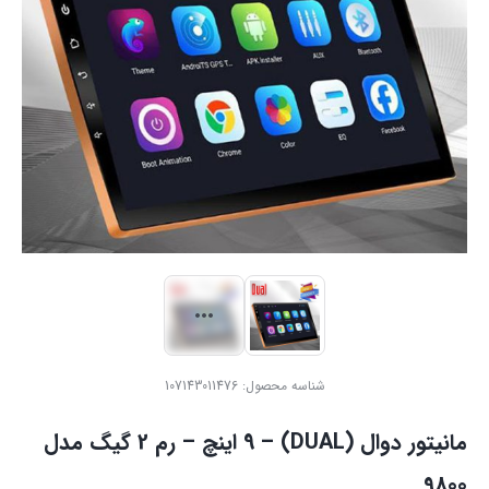
شناسه محصول:
107143011476
مانیتور دوال (DUAL) – 9 اینچ – رم 2 گیگ مدل
9800