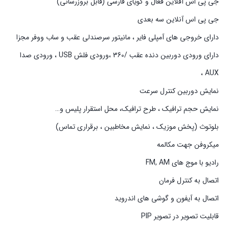
جی پی اس آفلاین فعال و گویای فارسی (قابل بروزرسانی)
جی پی اس آنلاین سه بعدی
دارای خروجی های آمپلی فایر ، مانیتور سرصندلی عقب و ساب ووفر مجزا
دارای ورودی دوربین دنده عقب /360 ،ورودی فلش USB ، ورودی صدا
AUX ،
نمایش دوربین کنترل سرعت
نمایش حجم ترافیک ، طرح ترافیک، محل استقرار پلیس و…
بلوتوث (پخش موزیک ، نمایش مخاطبین ، برقراری تماس)
میکروفن جهت مکالمه
رادیو با موج های FM, AM
اتصال به کنترل فرمان
اتصال به آیفون و گوشی های اندروید
قابلیت تصویر در تصویر PIP