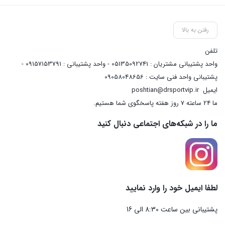
رفتن به بالا
تلفن
واحد پشتیبانی مشتریان : 05135092741 - واحد پشتیبانی : 09157153791 -
پشتیبانی واحد فنی سایت : 09058048656
ایمیل
poshtian@drsportvip.ir
ما 24 ساعته 7 روز هفته پاسخگوی شما هستیم.
ما را در شبکه‌های اجتماعی دنبال کنید
لطفا ایمیل خود را وارد نمایید
پشتیبانی بین ساعت 8:30 الی 16