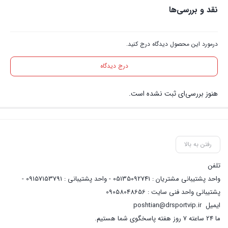
نقد و بررسی‌ها
درمورد این محصول دیدگاه درج کنید.
درج دیدگاه
هنوز بررسی‌ای ثبت نشده است.
رفتن به بالا
تلفن
واحد پشتیبانی مشتریان : 05135092741 - واحد پشتیبانی : 09157153791 -
پشتیبانی واحد فنی سایت : 09058048656
ایمیل
poshtian@drsportvip.ir
ما 24 ساعته 7 روز هفته پاسخگوی شما هستیم.