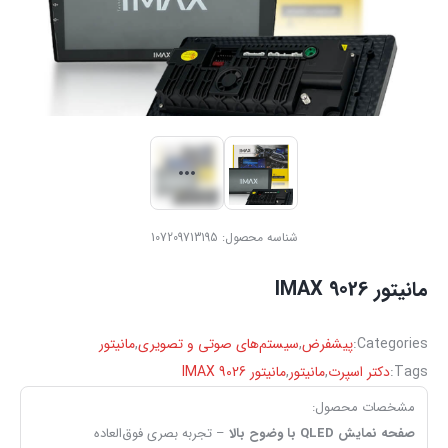
شناسه محصول:
107209713195
مانیتور IMAX 9026
Categories:
پیشفرض
,
سیستم‌های صوتی و تصویری
,
مانیتور
Tags:
دکتر اسپرت
,
مانیتور
,
مانیتور IMAX 9026
مشخصات محصول:
صفحه نمایش QLED با وضوح بالا
– تجربه بصری فوق‌العاده