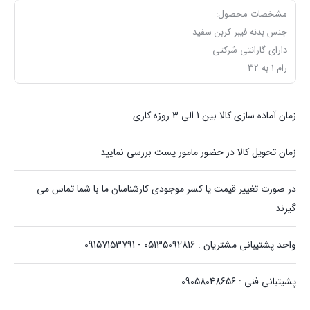
مشخصات محصول:
جنس بدنه فیبر کربن سفید
دارای گارانتی شرکتی
رام 1 به 32
زمان آماده سازی کالا بین 1 الی 3 روزه کاری
زمان تحویل کالا در حضور مامور پست بررسی نمایید
در صورت تغییر قیمت یا کسر موجودی کارشناسان ما با شما تماس می
گیرند
واحد پشتیبانی مشتریان : 05135092816 - 09157153791
پشیتبانی فنی : 09058048656