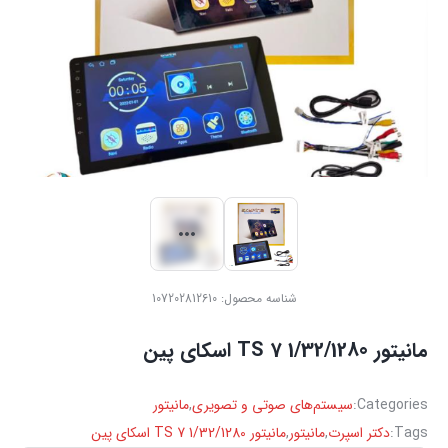
شناسه محصول:
107202812610
مانیتور TS 7 1/32/1280 اسکای پین
Categories:
سیستم‌های صوتی و تصویری
,
مانیتور
Tags:
دکتر اسپرت
,
مانیتور
,
مانیتور TS 7 1/32/1280 اسکای پین