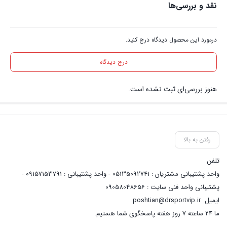
نقد و بررسی‌ها
درمورد این محصول دیدگاه درج کنید.
درج دیدگاه
هنوز بررسی‌ای ثبت نشده است.
رفتن به بالا
تلفن
واحد پشتیبانی مشتریان : 05135092741 - واحد پشتیبانی : 09157153791 -
پشتیبانی واحد فنی سایت : 09058048656
ایمیل
poshtian@drsportvip.ir
ما 24 ساعته 7 روز هفته پاسخگوی شما هستیم.