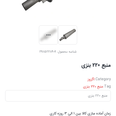
شناسه محصول:
291152211409
منبع 220 بنزی
Category:
اگزوز
Tag:
منبع 220 بنزی
منبع 220 بنزی
زمان آماده سازی کالا بین 1 الی 3 روزه کاری