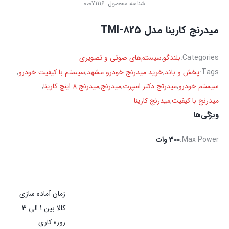
شناسه محصول:
00071116
میدرنج کارینا مدل TMI-825
Categories:
بلندگو
,
سیستم‌های صوتی و تصویری
Tags:
پخش و باند
,
خرید میدرنج خودرو مشهد
,
سیستم با کیفیت خودرو
,
سیستم خودرو
,
میدرتج دکتر اسپرت
,
میدرنج
,
میدرنج 8 اینچ کارینا
,
میدرنج با کیفیت
,
میدرنج کارینا
ویژگی‌ها
Max Power:
300 وات
زمان آماده سازی
کالا بین 1 الی 3
روزه کاری