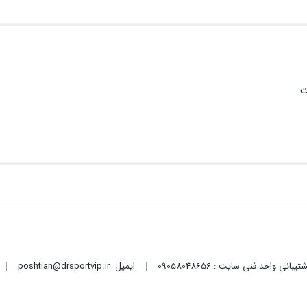
ت.
ایمیل
poshtian@drsportvip.ir