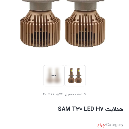
شناسه محصول:
401217710874
هدلایت SAM T30 LED H7
Category:
چراغ