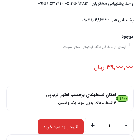
واحد پشتیبانی مشتریان : 05135092816 - 09157153791
پشیتبانی فنی : 09058048656
موجود
ارسال توسط فروشگاه اینترنتی دکتر اسپرت
39,000,000
ریال
امکان قسط‌بندی برحسب اعتبار ترب‌پی
۴ قسط ماهانه. بدون سود، چک و ضامن.
+
-
افزودن به سبد خرید
هدلایت
SAM