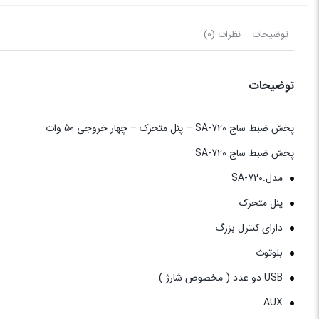
توضیحات
نظرات (0)
توضیحات
پخش ضبط ساج SA-720 – پنل متحرک – چهار خروجی 50 وات
پخش ضبط ساج SA-720
مدل:SA-720
پنل متحرک
دارای کنترل بزرگ
بلوتوث
USB دو عدد ( مخصوص شارژ )
AUX