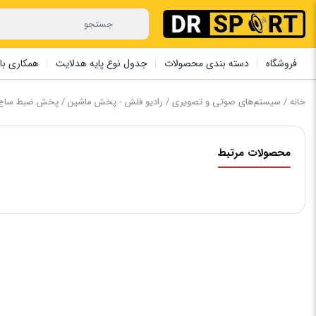
فروشگاه
دسته بندی محصولات
جدول نوع پایه هدلایت
همکاری با 
خانه
/
سیستم‌های صوتی و تصویری
/
رادیو فلش - پخش ماشین
/ پخش ضبط ساج SA-720 – پنل متحرک – چهار خروجی 50
محصولات مرتبط