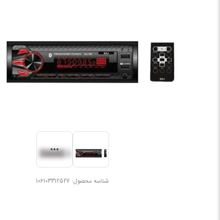
شناسه محصول:
106103312527