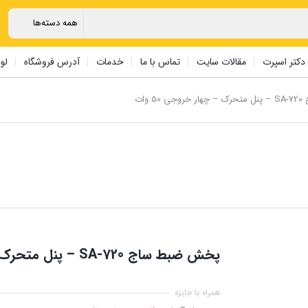
دکتر اسپرت
مقالات سایت
تماس با ما
خدمات
آدرس فروشگاه
لو
 وات
پخش ضبط ساج SA-720 – پنل متحرک – چهار خروجی 50 وات
همراه با جایزه