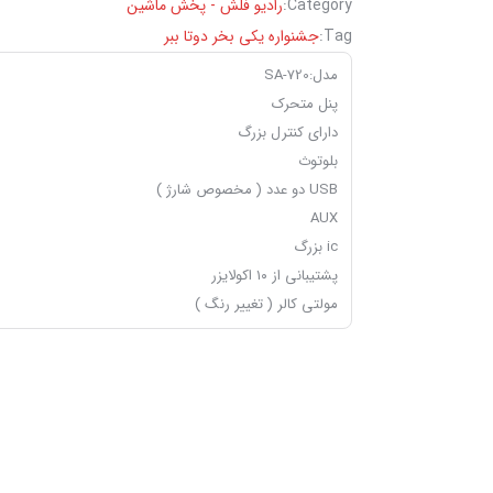
Category:
رادیو فلش - پخش ماشین
Tag:
جشنواره یکی بخر دوتا ببر
مدل:SA-720
پنل متحرک
دارای کنترل بزرگ
بلوتوث
USB دو عدد ( مخصوص شارژ )
AUX
ic بزرگ
پشتیبانی از ۱۰ اکولایزر
مولتی کالر ( تغییر رنگ )