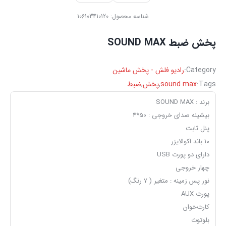
شناسه محصول:
106103410120
پخش ضبط SOUND MAX
Category:
رادیو فلش - پخش ماشین
Tags:
sound max
,
پخش
,
ضبط
برند : SOUND MAX
بیشینه صدای خروجی : 50*4
پنل ثابت
۱۰ باند اکوالایزر
دارای دو پورت USB
چهار خروجی
نور پس زمینه : متغیر ( 7 رنگ)
پورت AUX
کارت‌خوان
بلوتوث