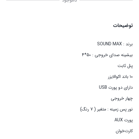
ناموجود
توضیحات
برند : SOUND MAX
بیشینه صدای خروجی : 50*4
پنل ثابت
۱۰ باند اکوالایزر
دارای دو پورت USB
چهار خروجی
نور پس زمینه : متغیر ( 7 رنگ)
پورت AUX
کارت‌خوان