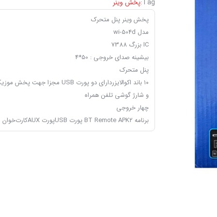
Tag:
پخش وینر
پخش وینر پنل متحرک
مدل wi-504d
IC بزرگ 7388
بیشینه صدای خروجی : 50*4
پنل متحرک
۱۰ باند اکوالایزردارای دو پورت USB مجزا جهت پخش مو
و شارژ گوشی تلفن همراه
چهار خروجی
برنامه BT Remote APK۲ پورت USBپورت AUXکارت‌خوان