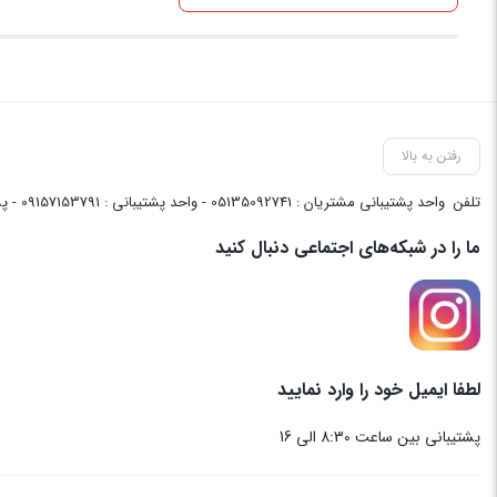
رفتن به بالا
تلفن
واحد پشتیبانی مشتریان : 05135092741 - واحد پشتیبانی : 09157153791 - پشتیبانی واحد فنی سایت : 09058048656
ما را در شبکه‌های اجتماعی دنبال کنید
لطفا ایمیل خود را وارد نمایید
پشتیبانی بین ساعت 8:30 الی 16