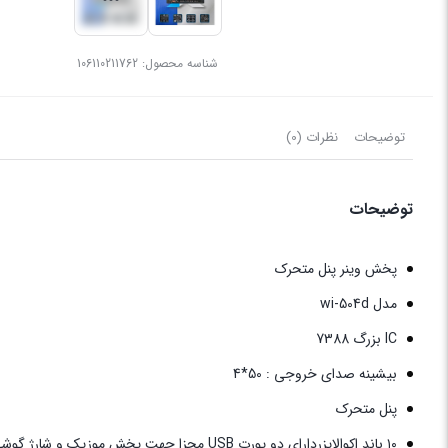
شناسه محصول:
106110211762
توضیحات
نظرات (0)
توضیحات
پخش وینر پنل متحرک
مدل wi-504d
IC بزرگ 7388
بیشینه صدای خروجی : 50*4
پنل متحرک
۱۰ باند اکوالایزردارای دو پورت USB مجزا جهت پخش موزیک و شارژ گوشی تلفن همراه