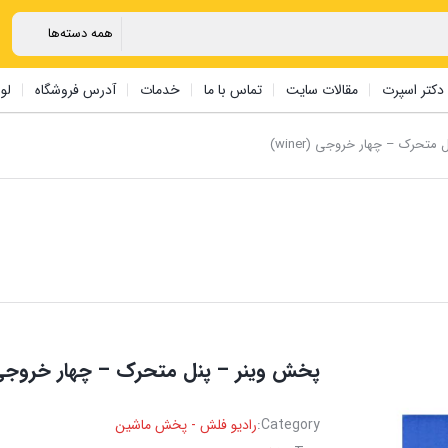
دکتر اسپرت
مقالات سایت
تماس با ما
خدمات
آدرس فروشگاه
لو
تحرک – چهار خروجی (winer)
پخش وینر – پنل متحرک – چهار خروجی (iner
Category:
رادیو فلش - پخش ماشین