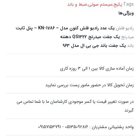
Tags:
پکیج
,
سیستم صوتی
,
ضبط و باند
ویژگی‌ها
رادیو فلش:
یک عدد رادیو فلش کنون مدل – KN-1786 – پنل ثابت
میدرنج:
یک جفت میدرنج QS1322 دهننه
باند:
یک جفت باند جی بی ال مدل 963
زمان آماده سازی کالا بین 1 الی 3 روزه کاری
زمان تحویل کالا در حضور مامور پست بررسی نمایید
در صورت تغییر قیمت یا کسر موجودی کارشناسان ما با شما تماس می
گیرند
واحد پشتیبانی مشتریان : 05135092816 - 09157153791