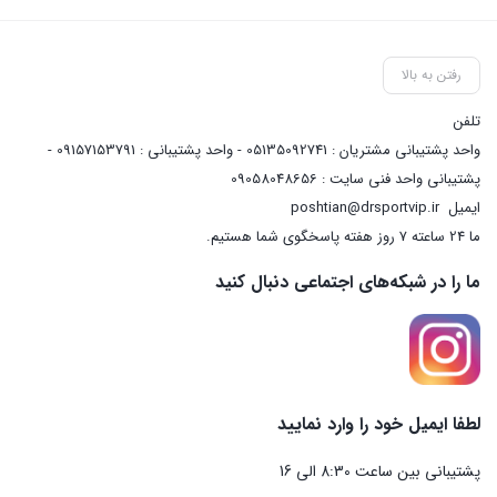
رفتن به بالا
تلفن
واحد پشتیبانی مشتریان : 05135092741 - واحد پشتیبانی : 09157153791 -
پشتیبانی واحد فنی سایت : 09058048656
ایمیل
poshtian@drsportvip.ir
ما 24 ساعته 7 روز هفته پاسخگوی شما هستیم.
ما را در شبکه‌های اجتماعی دنبال کنید
لطفا ایمیل خود را وارد نمایید
پشتیبانی بین ساعت 8:30 الی 16