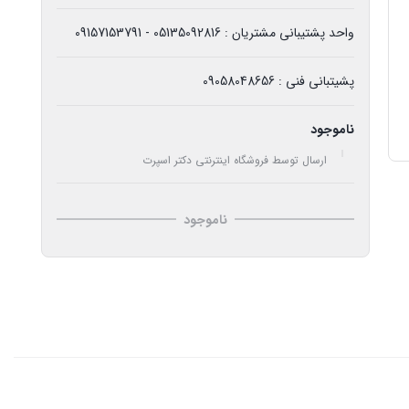
واحد پشتیبانی مشتریان : 05135092816 - 09157153791
پشیتبانی فنی : 09058048656
ناموجود
ارسال توسط فروشگاه اینترنتی دکتر اسپرت
ناموجود