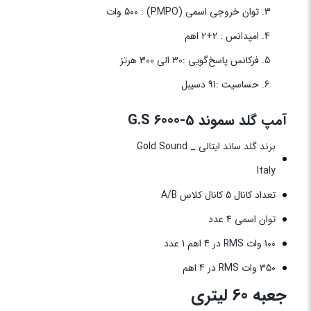
توان خروجی اسمی (PMPO) : 500 وات
امپدانس : 2+2 اهم
فرکانس پاسخ‌گویی :30 الی 300 هرتز
حساسیت :91 دسیبل
آمپ گلد سموند G.S 6000-5
برند گلد ساند ایتالی _ Gold Sound
Italy
تعداد کانال 5 کانال کلاس A/B
توان اسمی 4 عدد
100 وات RMS در 4 اهم 1 عدد
350 وات RMS در 4 اهم
جعبه 60 لیتری