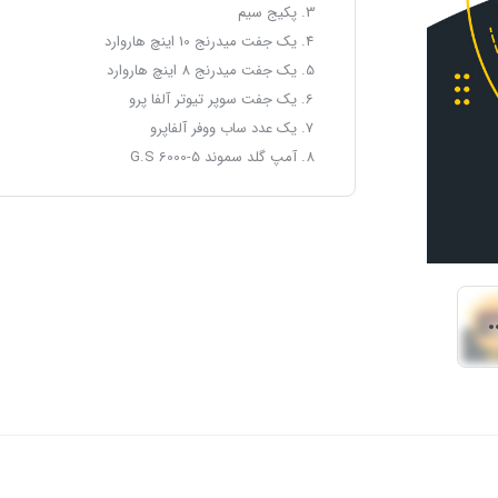
پکیج سیم
یک جفت میدرنج 10 اینچ هاروارد
یک جفت میدرنج 8 اینچ هاروارد
یک جفت سوپر تیوتر آلفا پرو
یک عدد ساب ووفر آلفاپرو
آمپ گلد سموند G.S 6000-5