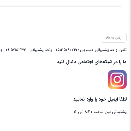
رفتن به بالا
تلفن
واحد پشتیبانی مشتریان : 05135092741 - واحد پشتیبانی : 09157153791 - پشتیبانی واحد فنی سایت : 09058048656
ما را در شبکه‌های اجتماعی دنبال کنید
لطفا ایمیل خود را وارد نمایید
پشتیبانی بین ساعت 8:30 الی 16