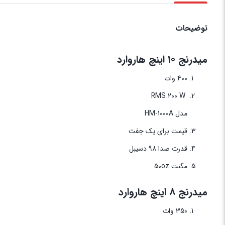
توضیحات
میدرنج 10 اینچ هاروارد
400 وات
RMS 200 W
مدل
-1000A
HM
قیمت برای یک جفت
قدرت صدا 98 دسیبل
مگنت 50oz
میدرنج 8 اینچ هاروارد
350 وات