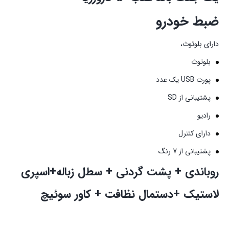
ضبط خودرو
دارای بلوتوث،
بلوتوث
پورت USB یک عدد
پشتیبانی از SD
رادیو
دارای کنترل
پشتیبانی از 7 رنگ
روباندی + پشت گردنی + سطل زباله+اسپری
لاستیک +دستمال نظافت + کاور سوئیچ