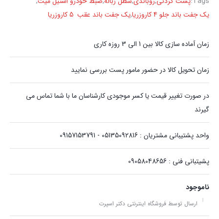
Tags:
پشت گردنی
,
روباندی
,
سطل زباله
,
ضبط خودرو استیل میت
,
یک جفت باند جلو 4 کاروزریا
,
یک جفت باند عقب 5 کاروزریا
زمان آماده سازی کالا بین 1 الی 3 روزه کاری
زمان تحویل کالا در حضور مامور پست بررسی نمایید
در صورت تغییر قیمت یا کسر موجودی کارشناسان ما با شما تماس می
گیرند
واحد پشتیبانی مشتریان : 05135092816 - 09157153791
پشیتبانی فنی : 09058048656
ناموجود
ارسال توسط فروشگاه اینترنتی دکتر اسپرت