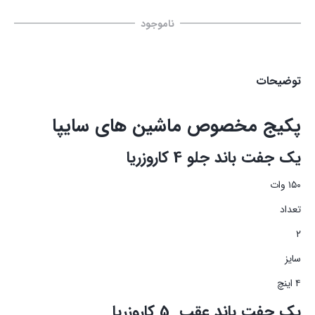
ناموجود
توضیحات
پکیج مخصوص ماشین های سایپا
یک جفت باند جلو 4 کاروزریا
۱۵۰ وات
تعداد
۲
سایز
۴ اینچ
یک جفت باند عقب 5 کاروزریا