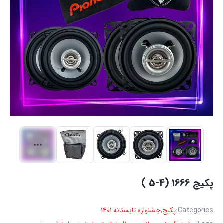
پکیج 1666 (4-5 )
Categories:
پکیج
,
جشنواره تابستانه 1401