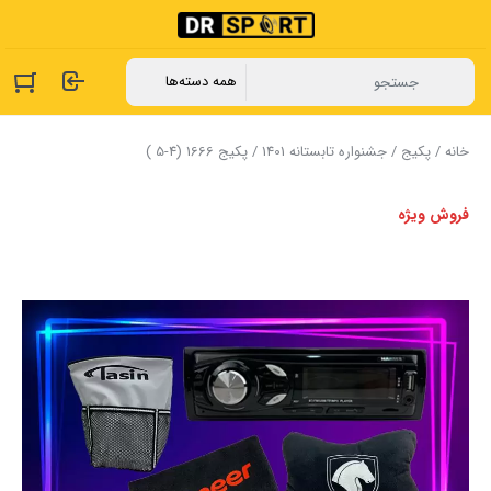
خانه
/
پکیج
/
جشنواره تابستانه 1401
/ پکیج 1666 (4-5 )
فروش ویژه