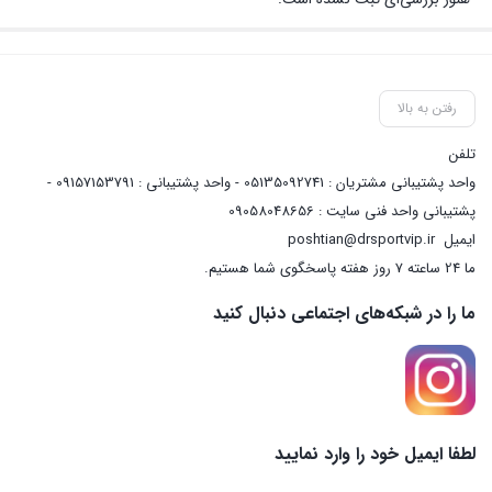
رفتن به بالا
تلفن
واحد پشتیبانی مشتریان : 05135092741 - واحد پشتیبانی : 09157153791 -
پشتیبانی واحد فنی سایت : 09058048656
ایمیل
poshtian@drsportvip.ir
ما 24 ساعته 7 روز هفته پاسخگوی شما هستیم.
ما را در شبکه‌های اجتماعی دنبال کنید
لطفا ایمیل خود را وارد نمایید