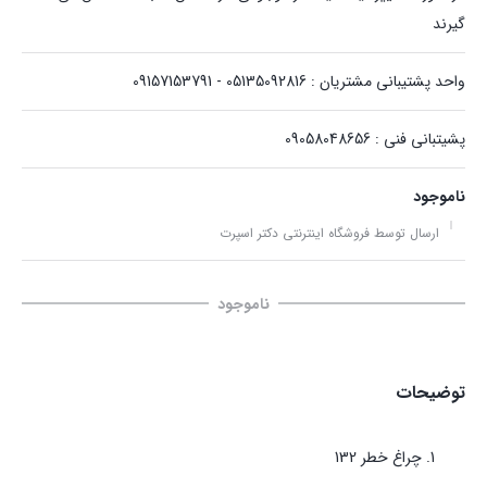
گیرند
واحد پشتیبانی مشتریان : 05135092816 - 09157153791
پشیتبانی فنی : 09058048656
ناموجود
ارسال توسط فروشگاه اینترنتی دکتر اسپرت
ناموجود
توضیحات
چراغ خطر 132