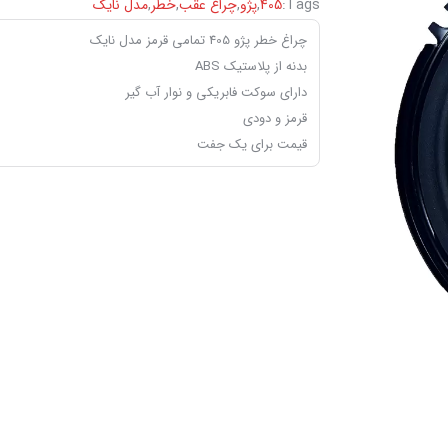
Tags:
405
,
پژو
,
چراغ عقب
,
خطر
,
مدل نایک
چراغ خطر پژو 405 تمامی قرمز مدل نایک
بدنه از پلاستیک ABS
دارای سوکت فابریکی و نوار آب گیر
قرمز و دودی
قیمت برای یک جفت