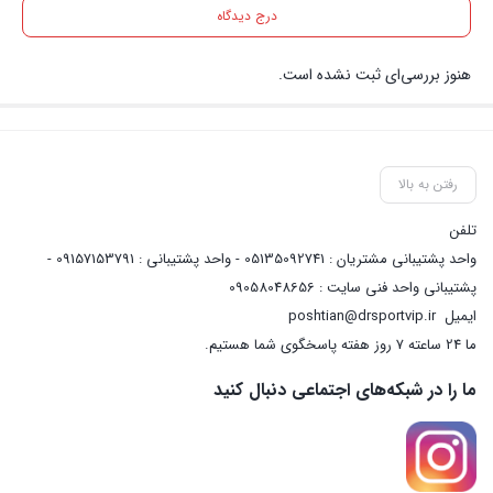
درج دیدگاه
هنوز بررسی‌ای ثبت نشده است.
رفتن به بالا
تلفن
واحد پشتیبانی مشتریان : 05135092741 - واحد پشتیبانی : 09157153791 -
پشتیبانی واحد فنی سایت : 09058048656
ایمیل
poshtian@drsportvip.ir
ما 24 ساعته 7 روز هفته پاسخگوی شما هستیم.
ما را در شبکه‌های اجتماعی دنبال کنید