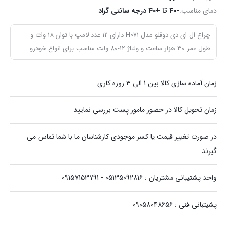
دمای مناسب:
-40 تا +40 درجه سانتی گراد
چراغ ال ای دی دوقلو مدل H071 دارای 12 عدد لامپ با توان 18 وات و
طول عمر 30 هزار ساعت و ولتاژ 12-80 ولت مناسب برای انواع خودرو
زمان آماده سازی کالا بین 1 الی 3 روزه کاری
زمان تحویل کالا در حضور مامور پست بررسی نمایید
در صورت تغییر قیمت یا کسر موجودی کارشناسان ما با شما تماس می
گیرند
واحد پشتیبانی مشتریان : 05135092816 - 09157153791
پشیتبانی فنی : 09058048656