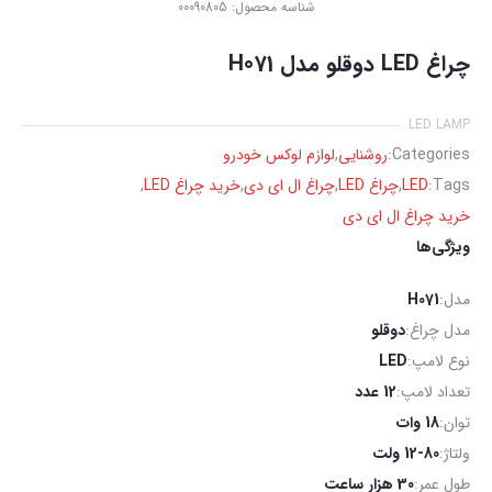
شناسه محصول:
00090805
چراغ LED دوقلو مدل H071
LED LAMP
Categories:
روشنایی
,
لوازم لوکس خودرو
Tags:
LED
,
چراغ LED
,
چراغ ال ای دی
,
خرید چراغ LED
,
خرید چراغ ال ای دی
ویژگی‌ها
مدل:
H071
مدل چراغ:
دوقلو
نوع لامپ:
LED
تعداد لامپ:
12 عدد
توان:
18 وات
ولتاژ:
12-80 ولت
طول عمر:
30 هزار ساعت