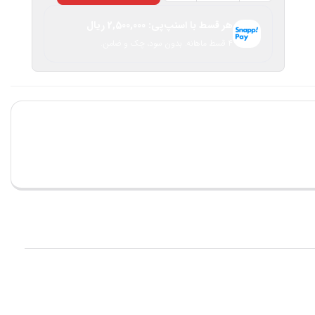
سفارشی
هر قسط با اسنپ‌پی:
2,500,000
ریال
-
۴ قسط ماهانه. بدون سود، چک و ضامن.
1000
عدد