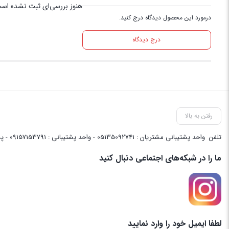
هنوز بررسی‌ای ثبت نشده اس
درمورد این محصول دیدگاه درج کنید.
درج دیدگاه
رفتن به بالا
تلفن
واحد پشتیبانی مشتریان : 05135092741 - واحد پشتیبانی : 09157153791 - پشتیبانی واحد فنی سایت : 09058048656
ما را در شبکه‌های اجتماعی دنبال کنید
لطفا ایمیل خود را وارد نمایید