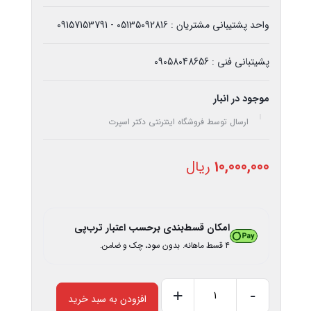
واحد پشتیبانی مشتریان : 05135092816 - 09157153791
پشیتبانی فنی : 09058048656
موجود در انبار
ارسال توسط فروشگاه اینترنتی دکتر اسپرت
10,000,000
ریال
امکان قسط‌بندی برحسب اعتبار ترب‌پی
۴ قسط ماهانه. بدون سود، چک و ضامن.
+
-
افزودن به سبد خرید
کالای