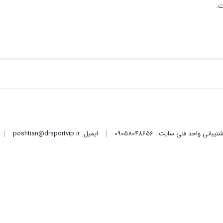
ت.
ایمیل
poshtian@drsportvip.ir