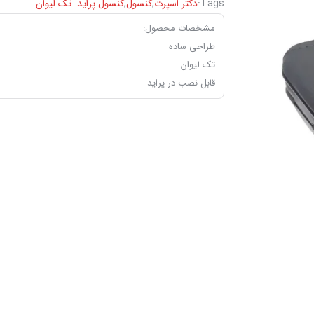
Tags:
دکتر اسپرت
,
کنسول
,
‏کنسول ‏پراید ‏ تک ‏لیوان ‏
مشخصات محصول:
طراحی ساده
تک لیوان
قابل نصب در پراید