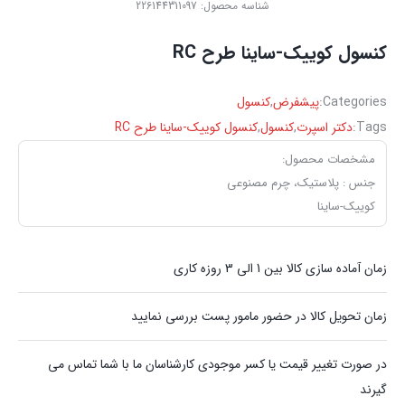
شناسه محصول:
226144311097
‏کنسول کوییک-ساینا طرح RC
Categories:
پیشفرض
,
کنسول
Tags:
دکتر اسپرت
,
کنسول
,
‏کنسول کوییک-ساینا طرح RC
مشخصات محصول:
جنس : پلاستیک، چرم مصنوعی
کوییک-ساینا
زمان آماده سازی کالا بین 1 الی 3 روزه کاری
زمان تحویل کالا در حضور مامور پست بررسی نمایید
در صورت تغییر قیمت یا کسر موجودی کارشناسان ما با شما تماس می
گیرند