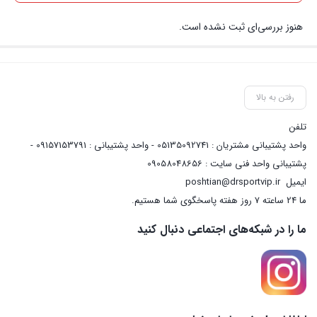
هنوز بررسی‌ای ثبت نشده است.
رفتن به بالا
تلفن
واحد پشتیبانی مشتریان : 05135092741 - واحد پشتیبانی : 09157153791 -
پشتیبانی واحد فنی سایت : 09058048656
ایمیل
poshtian@drsportvip.ir
ما 24 ساعته 7 روز هفته پاسخگوی شما هستیم.
ما را در شبکه‌های اجتماعی دنبال کنید