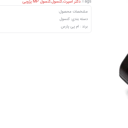
Tags:
دکتر اسپرت
,
کنسول
,
‏کنسول ‏MP پژویی
مشخصات محصول:
دسته بندی: کنسول
برند : ام پی پارس