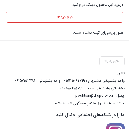
درمورد این محصول دیدگاه درج کنید.
درج دیدگاه
هنوز بررسی‌ای ثبت نشده است.
رفتن به بالا
تلفن
واحد پشتیبانی مشتریان : 05135092741 - واحد پشتیبانی : 09157153791 -
پشتیبانی واحد فنی سایت : 09058048656
ایمیل
poshtian@drsportvip.ir
ما 24 ساعته 7 روز هفته پاسخگوی شما هستیم.
ما را در شبکه‌های اجتماعی دنبال کنید