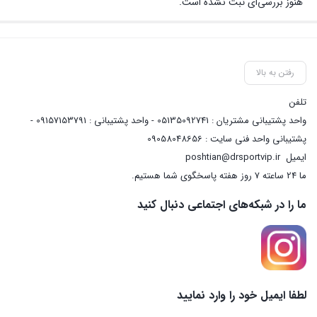
هنوز بررسی‌ای ثبت نشده است.
رفتن به بالا
تلفن
واحد پشتیبانی مشتریان : 05135092741 - واحد پشتیبانی : 09157153791 -
پشتیبانی واحد فنی سایت : 09058048656
ایمیل
poshtian@drsportvip.ir
ما 24 ساعته 7 روز هفته پاسخگوی شما هستیم.
ما را در شبکه‌های اجتماعی دنبال کنید
لطفا ایمیل خود را وارد نمایید