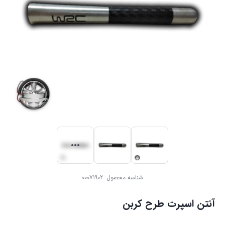
شناسه محصول:
00071902
آنتن اسپرت طرح کربن