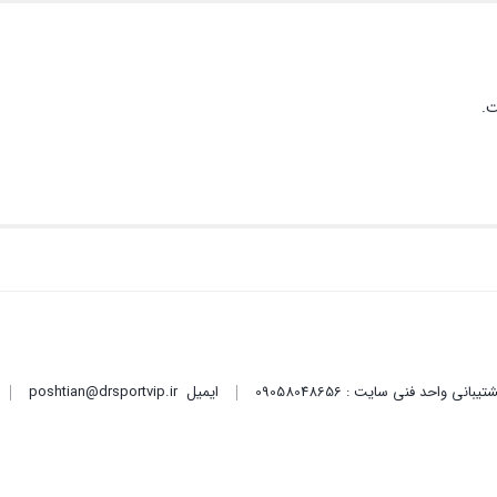
ت.
ایمیل
poshtian@drsportvip.ir