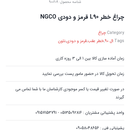
شناسه محصول:
900209
چراغ خطر L90 قرمز و دودی NGCO
Category:
چراغ
Tags:
ال 90
,
خطر عقب
,
قرمز و دودی
,
نئون
زمان آماده سازی کالا بین 1 الی 3 روزه کاری
زمان تحویل کالا در حضور مامور پست بررسی نمایید
در صورت تغییر قیمت یا کسر موجودی کارشناسان ما با شما تماس می
گیرند
واحد پشتیبانی مشتریان : 05135092816 - 09157153791
پشیتبانی فنی : 09058048656