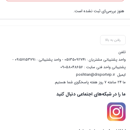
هنوز بررسی‌ای ثبت نشده است.
رفتن به بالا
تلفن
واحد پشتیبانی مشتریان : 05135092741 - واحد پشتیبانی : 09157153791 -
پشتیبانی واحد فنی سایت : 09058048656
ایمیل
poshtian@drsportvip.ir
ما 24 ساعته 7 روز هفته پاسخگوی شما هستیم.
ما را در شبکه‌های اجتماعی دنبال کنید