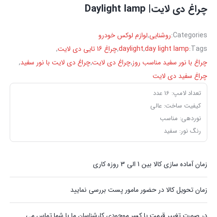
چراغ دی لایت| Daylight lamp
Categories:
روشنایی
,
لوازم لوکس خودرو
Tags:
day light lamp
,
daylight
,
چراغ 16 تایی دی لایت
,
چراغ با نور سفید مناسب روز
,
چراغ دی لایت
,
چراغ دی لایت با نور سفید
,
چراغ سفید دی لایت
تعداد لامپ: 16 عدد
کیفیت ساخت: عالی
نوردهی: مناسب
رنگ نور: سفید
زمان آماده سازی کالا بین 1 الی 3 روزه کاری
زمان تحویل کالا در حضور مامور پست بررسی نمایید
در صورت تغییر قیمت یا کسر موجودی کارشناسان ما با شما تماس می