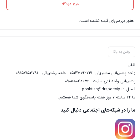
درج دیدگاه
هنوز بررسی‌ای ثبت نشده است.
رفتن به بالا
تلفن
واحد پشتیبانی مشتریان : 05135092741 - واحد پشتیبانی : 09157153791 -
پشتیبانی واحد فنی سایت : 09058048656
ایمیل
poshtian@drsportvip.ir
ما 24 ساعته 7 روز هفته پاسخگوی شما هستیم.
ما را در شبکه‌های اجتماعی دنبال کنید