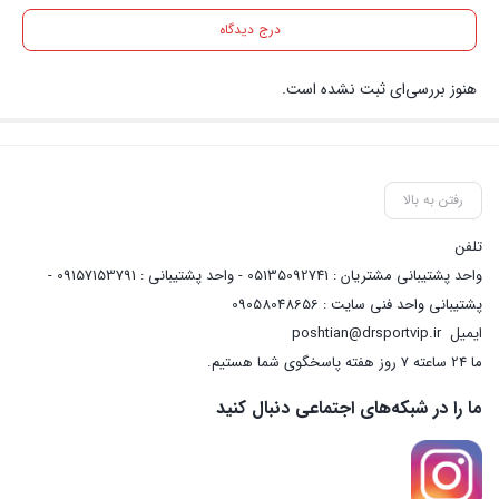
درج دیدگاه
هنوز بررسی‌ای ثبت نشده است.
رفتن به بالا
تلفن
واحد پشتیبانی مشتریان : 05135092741 - واحد پشتیبانی : 09157153791 -
پشتیبانی واحد فنی سایت : 09058048656
ایمیل
poshtian@drsportvip.ir
ما 24 ساعته 7 روز هفته پاسخگوی شما هستیم.
ما را در شبکه‌های اجتماعی دنبال کنید