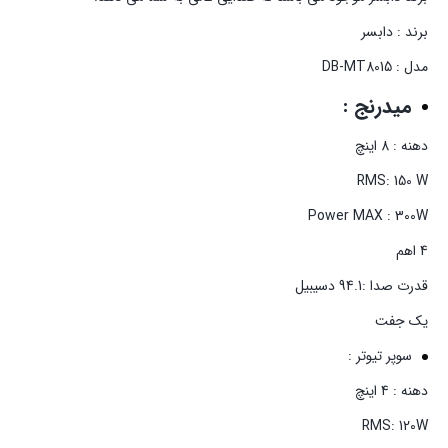
برند : دابسر
مدل : DB-MT8015
میدرنج :
دهنه : 8 اینچ
RMS: 150 W
Power MAX : 300W
4 اهم
قدرت صدا :94.1 دسیبیل
یک جفت
سوپر تیوتر :
دهنه : 4 اینچ
RMS: 120W