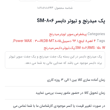
شناسه محصول:
102106010243
پک میدرنج و تیوتر دابسر SM-806
Categories:
پیشفرض
,
سوپر تویتر
,
میدرنج
Tags:
4 اهم
,
8 اینچ
,
94.1 دسیبیل
,
DB-MT8015
,
Power MAX : 300W
,
RMS: 150 W
,
SM-806
,
پک
,
تیوتر
,
دابسر
,
میدرنج
پک میدرنج دابسر در این بسته یک جفت میدرنج و یک جفت سوپر تیوتر
برند دابسر موجود می باشد که صدایی عالی به شما می دهد.
زمان آماده سازی کالا بین 1 الی 3 روزه کاری
زمان تحویل کالا در حضور مامور پست بررسی نمایید
در صورت تغییر قیمت یا کسر موجودی کارشناسان ما با شما تماس می