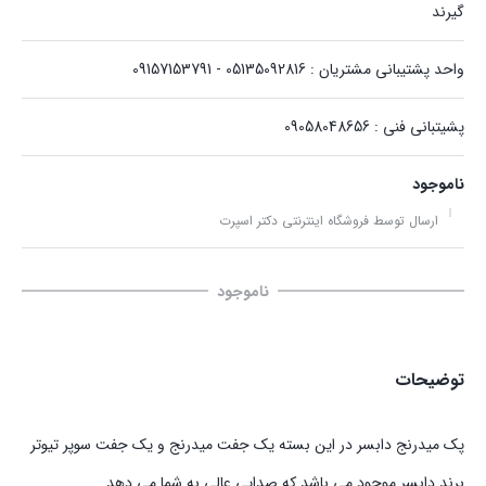
گیرند
واحد پشتیبانی مشتریان : 05135092816 - 09157153791
پشیتبانی فنی : 09058048656
ناموجود
ارسال توسط فروشگاه اینترنتی دکتر اسپرت
ناموجود
توضیحات
پک میدرنج دابسر در این بسته یک جفت میدرنج و یک جفت سوپر تیوتر
برند دابسر موجود می باشد که صدایی عالی به شما می دهد.