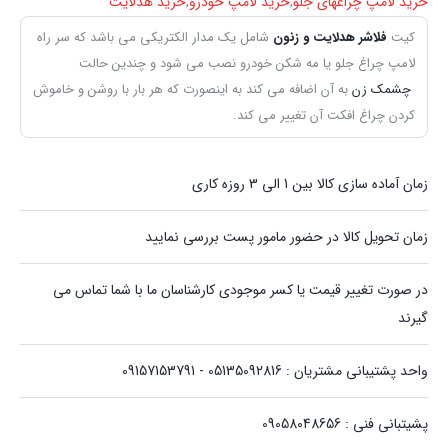
خرید لامپ چراغهای جلو
,
خرید لامپ خودرو
,
خرید هدلایت
کیت
فلاشر هدلایت و زنون
شامل یک مدار الکتریکی می باشد که سر راه
لامپ چراغ جلو یا مه شکن خودرو نصب می شود و چندین حالت
چشمک زن
به آن اضافه می کند به اینصورت که هر بار با روشن و خاموش
کردن چراغ افکت آن تغییر می کند.
زمان آماده سازی کالا بین 1 الی 3 روزه کاری
زمان تحویل کالا در حضور مامور پست بررسی نمایید
در صورت تغییر قیمت یا کسر موجودی کارشناسان ما با شما تماس می
گیرند
واحد پشتیبانی مشتریان : 05135092816 - 09157153791
پشیتبانی فنی : 09058048656