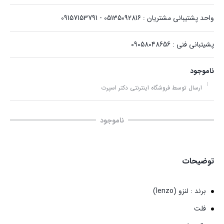
واحد پشتیبانی مشتریان : 05135092816 - 09157153791
پشیتبانی فنی : 09058048656
ناموجود
ارسال توسط فروشگاه اینترنتی دکتر اسپرت
ناموجود
توضیحات
برند : لنزو (lenzo)
فلت