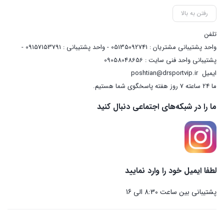
رفتن به بالا
تلفن
واحد پشتیبانی مشتریان : 05135092741 - واحد پشتیبانی : 09157153791 -
پشتیبانی واحد فنی سایت : 09058048656
ایمیل
poshtian@drsportvip.ir
ما 24 ساعته 7 روز هفته پاسخگوی شما هستیم.
ما را در شبکه‌های اجتماعی دنبال کنید
لطفا ایمیل خود را وارد نمایید
پشتیبانی بین ساعت 8:30 الی 16