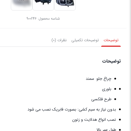
شناسه محصول:
900246
توضیحات
توضیحات تکمیلی
نظرات (0)
توضیحات
چراغ جلو سمند
بلوری
طرح فلکسی
بدون نیاز به سیم کشی:
بصورت فابریک نصب می شود
نصب انواع هدلایت و زنون
طول عمر بالا