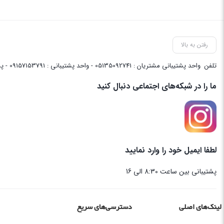
رفتن به بالا
تلفن
واحد پشتیبانی مشتریان : 05135092741 - واحد پشتیبانی : 09157153791 - پشتیبانی واحد فنی سایت : 09058048656
ما را در شبکه‌های اجتماعی دنبال کنید
لطفا ایمیل خود را وارد نمایید
پشتیبانی بین ساعت 8:30 الی 16
لینک‌های اصلی
دسترسی‌های سریع