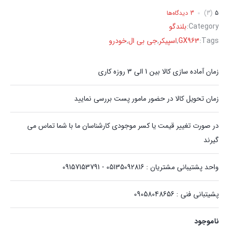
5
(3)
3 دیدگاه‌ها
Category:
بلندگو
Tags:
GX963
,
اسپیکر
,
جی بی ال
,
خودرو
زمان آماده سازی کالا بین 1 الی 3 روزه کاری
زمان تحویل کالا در حضور مامور پست بررسی نمایید
در صورت تغییر قیمت یا کسر موجودی کارشناسان ما با شما تماس می
گیرند
واحد پشتیبانی مشتریان : 05135092816 - 09157153791
پشیتبانی فنی : 09058048656
ناموجود