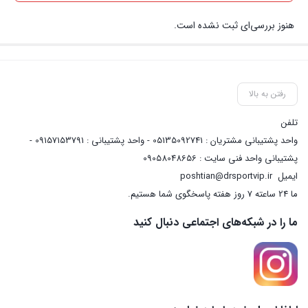
هنوز بررسی‌ای ثبت نشده است.
رفتن به بالا
تلفن
واحد پشتیبانی مشتریان : 05135092741 - واحد پشتیبانی : 09157153791 -
پشتیبانی واحد فنی سایت : 09058048656
ایمیل
poshtian@drsportvip.ir
ما 24 ساعته 7 روز هفته پاسخگوی شما هستیم.
ما را در شبکه‌های اجتماعی دنبال کنید