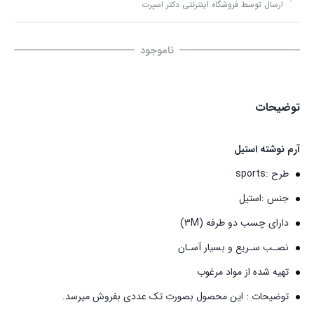
ارسال توسط فروشگاه اینترنتی دکتر اسپرت
ناموجود
توضیحات
آرم نوشته استیل
طرح :sports
جنس :استیل
داراي چسب دو طرفه (3M)
نصـب سـريع و بسيار آسـان
تهيه شده از مواد مرغوب
توضيحات : اين محصول بصورت تك عددي بفروش ميرسد.