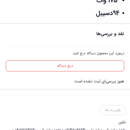
175 وات
94دسیبل
نقد و بررسی‌ها
درمورد این محصول دیدگاه درج کنید.
درج دیدگاه
هنوز بررسی‌ای ثبت نشده است.
رفتن به بالا
تلفن
واحد پشتیبانی مشتریان : 05135092741 - واحد پشتیبانی : 09157153791 -