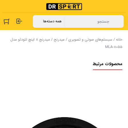
خانه
/
سیستم‌های صوتی و تصویری
/
میدرنج
/ میدرنج 8 اینچ لئودئو مدل
MLA-8055
محصولات مرتبط