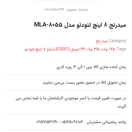
شناسه محصول:
102108510237
میدرنج 8 اینچ لئودئو مدل MLA-8055
Category:
میدرنج
Tags:
175 وات
,
350 وات
,
94دسیبل
,
LEODEO
,
سایز 8 اینچ
,
لئودئو
زمان آماده سازی کالا بین 1 الی 3 روزه کاری
زمان تحویل کالا در حضور مامور پست بررسی نمایید
در صورت تغییر قیمت یا کسر موجودی کارشناسان ما با شما تماس می
گیرند
واحد پشتیبانی مشتریان : 05135092816 - 09157153791