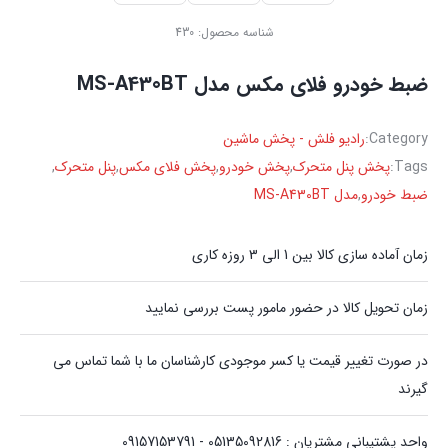
شناسه محصول:
430
ضبط خودرو فلای مکس مدل MS-A430BT
Category:
رادیو فلش - پخش ماشین
Tags:
پخش پنل متحرک
,
پخش خودرو
,
پخش فلای مکس
,
پنل متحرک
,
ضبط خودرو
,
مدل MS-A430BT
زمان آماده سازی کالا بین 1 الی 3 روزه کاری
زمان تحویل کالا در حضور مامور پست بررسی نمایید
در صورت تغییر قیمت یا کسر موجودی کارشناسان ما با شما تماس می
گیرند
واحد پشتیبانی مشتریان : 05135092816 - 09157153791