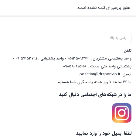
هنوز بررسی‌ای ثبت نشده است.
رفتن به بالا
تلفن
واحد پشتیبانی مشتریان : 05135092741 - واحد پشتیبانی : 09157153791 -
پشتیبانی واحد فنی سایت : 09058048656
ایمیل
poshtian@drsportvip.ir
ما 24 ساعته 7 روز هفته پاسخگوی شما هستیم.
ما را در شبکه‌های اجتماعی دنبال کنید
لطفا ایمیل خود را وارد نمایید