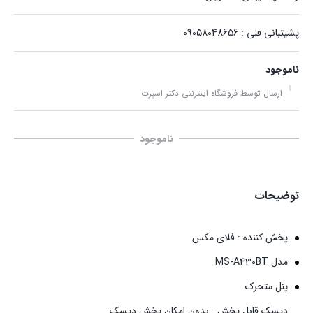
پشیتبانی فنی : 09058048656
ناموجود
ارسال توسط فروشگاه اینترنتی دکتر اسپرت
ناموجود
توضیحات
پخش کننده : فلای مکس
مدل MS-A430BT
پنل متحرک
دیسک قابل پخش : بدون امکان پخش دیسک