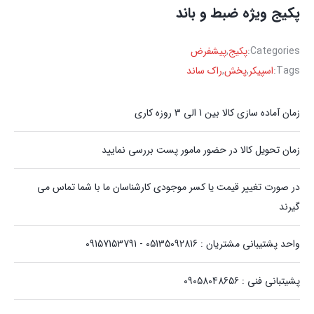
پکیج ویژه ضبط و باند
Categories:
پکیج
,
پیشفرض
Tags:
اسپیکر
,
پخش
,
راک ساند
زمان آماده سازی کالا بین 1 الی 3 روزه کاری
زمان تحویل کالا در حضور مامور پست بررسی نمایید
در صورت تغییر قیمت یا کسر موجودی کارشناسان ما با شما تماس می
گیرند
واحد پشتیبانی مشتریان : 05135092816 - 09157153791
پشیتبانی فنی : 09058048656