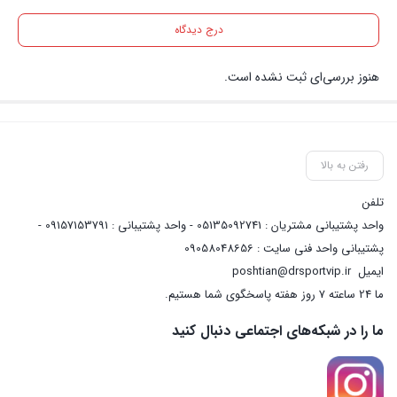
درج دیدگاه
هنوز بررسی‌ای ثبت نشده است.
رفتن به بالا
تلفن
واحد پشتیبانی مشتریان : 05135092741 - واحد پشتیبانی : 09157153791 -
پشتیبانی واحد فنی سایت : 09058048656
ایمیل
poshtian@drsportvip.ir
ما 24 ساعته 7 روز هفته پاسخگوی شما هستیم.
ما را در شبکه‌های اجتماعی دنبال کنید